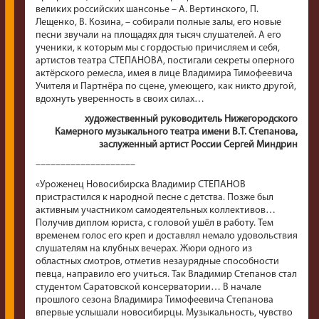
великих российских шансонье – А. Вертинского, П.
Лещенко, В. Козина, – собирали полные залы, его новые
песни звучали на площадях для тысяч слушателей. А его
ученики, к которым мы с гордостью причисляем и себя,
артистов театра СТЕПАНОВА, постигали секреты оперного
актёрского ремесла, имея в лице Владимира Тимофеевича
Учителя и Партнёра по сцене, умеющего, как никто другой,
вдохнуть уверенность в своих силах…
художественный руководитель Нижегородского
Камерного музыкального театра имени В.Т. Степанова,
заслуженный артист России Сергей Миндрин
––––––––––––––––––––
«Уроженец Новосибирска Владимир СТЕПАНОВ
пристрастился к народной песне с детства. Позже был
активным участником самодеятельных коллективов…
Получив диплом юриста, с головой ушёл в работу. Тем
временем голос его креп и доставлял немало удовольствия
слушателям на клубных вечерах. Жюри одного из
областных смотров, отметив незаурядные способности
певца, направило его учиться. Так Владимир Степанов стал
студентом Саратовской консерватории… В начале
прошлого сезона Владимира Тимофеевича Степанова
впервые услышали новосибирцы. Музыкальность, чувство