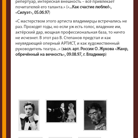
репертуар, интересная внешность – всё привлекает
почитателей его таланта.
»
(
«
...Как счастие люблю!
»
,
«
Силуэт
»
, 05.06.97
)
«
С мастерством этого артиста владимирцы встречались не
раз. Проходят годы, но если уж есть голос, владение им,
актёрский дар, мощная профессиональная база, то ничто
не исчезнет. В этот раз В. Степанов предстал и как
неувядающий оперный АРТИСТ, и как художественный
руководитель театра...
»
(
засл. арт. России О. Жукова
«
Жанр,
обречённый на вечность
»
, 09.08.97, г. Владимир
)