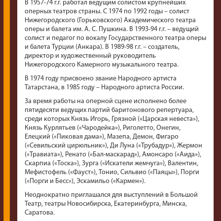
В 1957-74 г.г. работал ведущим солистом крупнейших
оперных театров страны. С 1974 по 1992 годы – солист
Нижегородского (Горьковского) Академического театра
оперы и балета им. А. С. Пушкина. В 1993-94 г.г. – ведущий
солист и педагог по вокалу Государственного театра оперы
и балета Турции (Анкара). В 1989-98 г.г. – создатель,
директор и художественный руководитель
Нижегородского Камерного музыкального театра.
В 1974 году присвоено звание Народного артиста
Татарстана, в 1985 году – Народного артиста России.
За время работы на оперной сцене исполнено более
пятидесяти ведущих партий баритонового репертуара,
среди которых Князь Игорь, Грязной («Царская невеста»),
Князь Курлятьев («Чародейка»), Риголетто, Онегин,
Елецкий («Пиковая дама»), Мазепа, Демон, Фигаро
(«Севильский цирюльник»), Ди Луна («Трубадур»), Жермон
(«Травиата»), Ренато («Бал-маскарад»), Амонсаро («Аида»),
Скарпиа («Тоска»), Зурга («Искатели жемчуга»), Валентин,
Мефистофель («Фауст»), Тонио, Сильвио («Паяцы»), Порги
(«Порги и Бесс»), Эскамильо («Кармен»).
Неоднократно приглашался для выступлений в Большой
Театр, театры Новосибирска, Екатеринбурга, Минска,
Саратова.