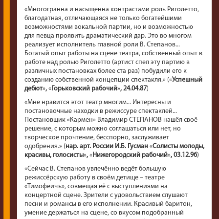
«
Многогранна и насыщенна контрастами роль Риголетто,
благодатная, отличающаяся не только богатейшими
возможностями вокальной партии, но и возможностью
для певца проявить драматический дар. Это во многом
реализует исполнитель главной роли В. Степанов...
Богатый опыт работы на сцене театра, собственный опыт в
работе над ролью Риголетто (артист спел эту партию в
различных постановках более ста раз) побудили его к
созданию собственной концепции спектакля.
»
(
«
Успешный
дебют
»
,
«
Горьковский рабочий
»
, 24.04.87
)
«
Мне нравится этот театр многим... Интересны и
постановочные находки в режиссуре спектаклей...
Постановщик
«
Кармен
»
Владимир СТЕПАНОВ нашёл своё
решение, с которым можно соглашаться или нет, но
творческое прочтение, бесспорно, заслуживает
одобрения.
»
(
нар. арт. России И.Б. Гусман
«
Солисты молоды,
красивы, голосисты
»
,
«
Нижегородский рабочий
»
, 03.12.96
)
«
Сейчас В. Степанов увлечённо ведёт большую
режиссёрскую работу в своём детище – театре
«
Тимофеичъ
»
, совмещая её с выступлениями на
концертной сцене. Зрители с удовольствием слушают
песни и романсы в его исполнении. Красивый баритон,
умение держаться на сцене, со вкусом подобранный