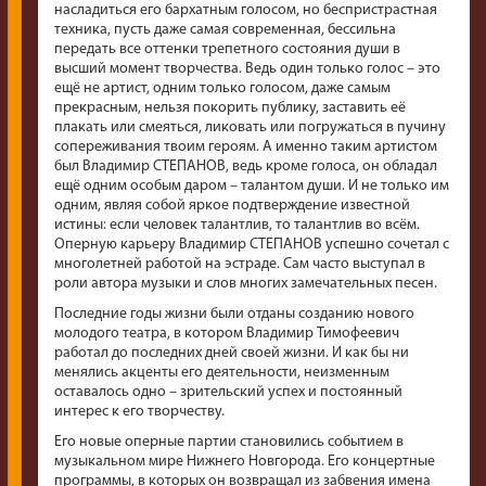
насладиться его бархатным голосом, но беспристрастная
техника, пусть даже самая современная, бессильна
передать все оттенки трепетного состояния души в
высший момент творчества. Ведь один только голос – это
ещё не артист, одним только голосом, даже самым
прекрасным, нельзя покорить публику, заставить её
плакать или смеяться, ликовать или погружаться в пучину
сопереживания твоим героям. А именно таким артистом
был Владимир СТЕПАНОВ, ведь кроме голоса, он обладал
ещё одним особым даром – талантом души. И не только им
одним, являя собой яркое подтверждение известной
истины: если человек талантлив, то талантлив во всём.
Оперную карьеру Владимир СТЕПАНОВ успешно сочетал с
многолетней работой на эстраде. Сам часто выступал в
роли автора музыки и слов многих замечательных песен.
Последние годы жизни были отданы созданию нового
молодого театра, в котором Владимир Тимофеевич
работал до последних дней своей жизни. И как бы ни
менялись акценты его деятельности, неизменным
оставалось одно – зрительский успех и постоянный
интерес к его творчеству.
Его новые оперные партии становились событием в
музыкальном мире Нижнего Новгорода. Его концертные
программы, в которых он возвращал из забвения имена