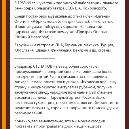
В 1963-66 г.г. – участник творческой лаборатории главного
режиссёра Большого Театра СССР Б.А. Покровского.
Среди постановок музыкальных спектаклей: «Евгений
Онегин», «Африканская баллада» (Казань), «Риголетто»,
«Пиковая дама», «Фауст», «Кармен», «Севильский
цирюльник», «Искатели жемчуга», «Призрак Оперы»
(Нижний Новгород).
Зарубежные гастроли: США, Германия, Мексика, Турция,
Югославия, Швеция, Финляндия, Венгрия и др. страны.
––––––––––––––––––––
Владимир СТЕПАНОВ – певец, более сорока лет
прослуживший на оперной сцене, исполнивший более
пятидесяти партий. Часто снимался на телевидении,
записал немало пластинок и дисков. Исколесил всю нашу
страну и неоднократно выступал за рубежом, получил
заслуженное международное признание. Был отмечен
высоким званием – Народный артист России. Всего
несколько сухих строк, но за ними сорок лет беззаветного
служения искусству, сорок лет творческого поиска, удач и
разочарований...
Конечно, это замечательно, что мы можем сегодня
поставить в проигрыватель диск и ещё и ещё раз