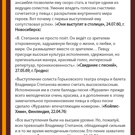
ансамбля позволили ему скоро стать в театре одним из
ведущих солистов. Умение владеть голосом счастливо
сочетается у певца с раскрытием внутреннего мира
героев. Вот почему с первых выступлений ему
сопутствовал успех». (
«Они выступят в столице», 24.07.60, г.
Новосибирск
)
«В. Степанов не просто поёт. Он ведёт со зрителем
откровенную, задушевную беседу о жизни, о любви, о
мире. Он размышляет вместе со зрителем… Певцу
присущи высокая культура исполнения, сдержанная, но
оригинальная манера, красивый голос, интересный
репертуар, проникновенность». (
«Свидание с песней»,
27.05.69, г. Гродно
)
«Выступление солиста Горьковского театра оперы и балета
Владимира Степанова можно считать высококлассным.
Исполненная им в стиле баллады песня «Журавли» прежде
всего мелодически очень красива, а в дополнение к этому
замечательное проникновение певца в образ песни
сделало «Журавли» впечатляющим номером». (
«Койлис-
Хяме», Финляндия, 22.04.76
)
«Все выступления были на высшем уровне. Но, пожалуй,
всех превзошёл Владимир Степанов, обладающий сильным
и в то же время мелодичным голосом. Его пение захватило