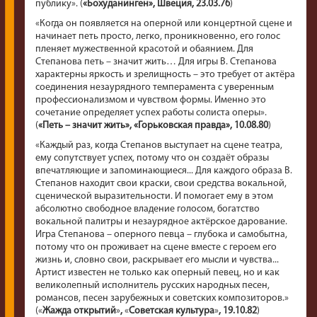
публику». (
«Бохуданинген», Швеция, 23.03.76
)
«Когда он появляется на оперной или концертной сцене и
начинает петь просто, легко, проникновенно, его голос
пленяет мужественной красотой и обаянием. Для
Степанова петь – значит жить… Для игры В. Степанова
характерны яркость и зрелищность – это требует от актёра
соединения незаурядного темперамента с уверенным
профессионализмом и чувством формы. Именно это
сочетание определяет успех работы солиста оперы».
(
«Петь – значит жить», «Горьковская правда», 10.08.80
)
«
Каждый раз, когда Степанов выступает на сцене театра,
ему сопутствует успех, потому что он создаёт образы
впечатляющие и запоминающиеся... Для каждого образа В.
Степанов находит свои краски, свои средства вокальной,
сценической выразительности. И помогает ему в этом
абсолютно свободное владение голосом, богатство
вокальной палитры и незаурядное актёрское дарование.
Игра Степанова – оперного певца – глубока и самобытна,
потому что он проживает на сцене вместе с героем его
жизнь и, словно свои, раскрывает его мысли и чувства...
Артист известен не только как оперный певец, но и как
великолепный исполнитель русских народных песен,
романсов, песен зарубежных и советских композиторов.
»
(
«
Жажда открытий
»
,
«
Советская культура
»
, 19.10.82
)